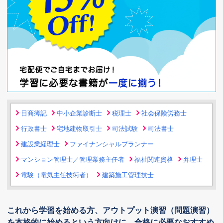
日商簿記
中小企業診断士
税理士
社会保険労務士
行政書士
宅地建物取引士
司法試験
司法書士
建設業経理士
ファイナンシャルプランナー
マンション管理士／管理業務主任者
福祉関連資格
弁理士
電験（電気主任技術者）
建築施工管理技士
これから学習を始める方、アウトプット演習（問題演習）
を本格的に始めるという方向けに、
合格に必要なおすすめ