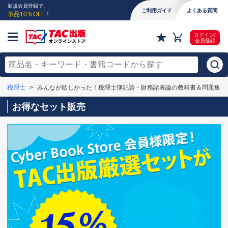
新規会員登録で、
ご利用ガイド
よくある質問
単品10％OFF！
ログイン/
会員登録
税理士
みんなが欲しかった！税理士簿記論・財務諸表論の教科書＆問題集
お得なセット販売